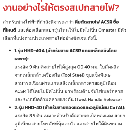
งานอย่างไรให้ตรงสเปกสายไฟ?
สำหรับช่างไฟฟ้าที่กำลังพิจารณาว่า
คีมตัดสายไฟ ACSR ซื้อ
ที่ไหนดี
และต้องเลือกสเปกรุ่นไหนให้ใบมีดไม่บิ่น Omastar มีตัว
เลือกที่แบ่งตามประเภทสายไฟอย่างชัดเจน ดังนี้:
1. รุ่น HHD-40A (สำหรับสาย ACSR แกนเหล็กสลิงโดย
เฉพาะ):
แรงอัด 9 ตัน ตัดสายไฟได้สูงสุด OD 40 มม. ใบมีดผลิต
จากเหล็กกล้าเครื่องมือ (Tool Steel) ชุบแข็งพิเศษ
สามารถเฉือนผ่านแกนสลิงเหล็กกลางสายอลูมิเนียม
ACSR ได้โดยใบมีดไม่บิ่น มาพร้อมด้ามจับไฟเบอร์กลาส
และระบบบิดด้ามคลายแรงดัน (Twist Handle Release)
2. รุ่น HHD-40 (สำหรับสายทองแดงและอลูมิเนียม Cu/Al):
แรงอัด 8.5 ตัน เหมาะสำหรับตัดสายเคเบิลทองแดง สายอ
ลูมิเนียม สายโทรศัพท์หุ้มตะกั่ว และสายไฟใต้ดินขนาด