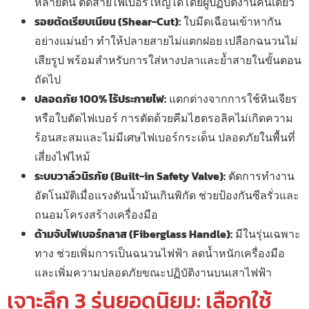
หลายตัน ตัดสายไฟเบอร์ใหญ่ได้โดยผู้ปฏิบัติงานคนเดียว
รอยตัดเรียบเนียน (Shear-Cut):
ใบมีดเฉือนเข้าหากัน
อย่างแม่นยำ ทำให้ปลายสายไม่แตกฝอย เปลือกฉนวนไม่
เสียรูป พร้อมสำหรับการใส่หางปลาและย้ำสายในขั้นตอน
ถัดไป
ปลอดภัย 100% ไร้ประกายไฟ:
แตกต่างจากการใช้หินเจียร
หรือใบตัดไฟเบอร์ การตัดด้วยคีมไฮดรอลิคไม่เกิดความ
ร้อนสะสมและไม่มีเศษไฟเบอร์กระเด็น ปลอดภัยในพื้นที่
เสี่ยงไฟไหม้
ระบบวาล์วนิรภัย (Built-in Safety Valve):
ตัดการทำงาน
อัตโนมัติเมื่อแรงดันน้ำมันเกินพิกัด ช่วยป้องกันซีลรั่วและ
ถนอมโครงสร้างเครื่องมือ
ด้ามจับไฟเบอร์กลาส (Fiberglass Handle):
มีในรุ่นเฉพาะ
ทาง ช่วยเพิ่มการเป็นฉนวนไฟฟ้า ลดน้ำหนักเครื่องมือ
และเพิ่มความปลอดภัยขณะปฏิบัติงานบนเสาไฟฟ้า
เจาะลึก 3 รุ่นยอดนิยม: เลือกใช้