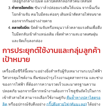
ให้อยู่กึ่งกลางใบมีด แล้วปิดสลักล็อกหัวคีมให้สนิท
ทำการโยกตัด:
ขันวาล์วปล่อยแรงดันให้แน่น จากนั้นเริ่ม
โยกด้ามจับ คมใบมีดจะค่อยๆ เดินหน้าตัดสายไฟจนขาด
ออกจากกันอย่างง่ายดาย
คลายใบมีด:
บิดด้ามจับหรือหมุนวาล์วคลายแรงดันเพื่อดึง
ใบมีดกลับเข้าตำแหน่งเดิม เช็ดทำความสะอาดเศษฝุ่น
และจัดเก็บลงกล่อง
การประยุกต์ใช้งานและกลุ่มลูกค้า
เป้าหมาย
เครื่องมือซีรีส์นี้เหมาะอย่างยิ่งสำหรับผู้รับเหมางานระบบไฟฟ้า
วิศวกรคุมไซต์งาน ทีมซ่อมบำรุงโรงงานอุตสาหกรรม และช่าง
ของการไฟฟ้า ที่ต้องการความรวดเร็วและมาตรฐานความ
ปลอดภัย นอกจากนี้หากหน้างานต้องการโซลูชันถัดไปในการ
เข้าหัวสายไฟ สามารถเลือกใช้งานคู่กับ
คีมย้ำหางปลาไฮดรอ
ลิค
หรืออุปกรณ์จับดึงอย่าง
กริ๊ปดึงสายไฟ (คัมมะลอ)
ได้อย่าง