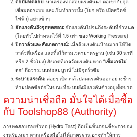
ต่อปั๊มทดสอบ:
นำเครื่องทดสอบแรงดันน้ำ ต่อเข้ากับจุด
เชื่อมต่อระบบ และเริ่มทำการปั๊ม (โยก หรือ เปิดสวิตช์
ไฟฟ้า) อย่างช้าๆ
อัดแรงดันถึงจุดทดสอบ:
อัดแรงดันไปจนถึงระดับที่กำหนด
(โดยทั่วไปกำหนดไว้ที่ 1.5 เท่า ของ Working Pressure)
ปิดวาล์วและสังเกตการณ์:
เมื่อถึงแรงดันเป้าหมาย ให้ปิด
วาล์วที่เครื่อง และทิ้งไว้ตามเวลามาตรฐาน (เช่น 30 นาที
หรือ 2 ชั่วโมง) สังเกตที่เกจวัดแรงดัน หาก
“เข็มเกจไม่
ตก”
ถือว่าระบบท่อสมบูรณ์ ไม่มีจุดรั่วซึม
ระบายแรงดัน:
ค่อยๆ เปิดวาล์วปลดแรงดันออกอย่างช้าๆ
ห้ามปลดข้อต่อในขณะที่ระบบยังมีแรงดันค้างอยู่เด็ดขาด
ความน่าเชื่อถือ มั่นใจได้เมื่อซื้อ
กับ Toolshop88 (Authority)
การทดสอบรอยรั่วท่อ (Hydro Test) ถือเป็นขั้นตอนชี้ชะตาของ
งานรับเหมา หากเครื่องมือไม่ได้มาตรฐาน อาจทำให้การ