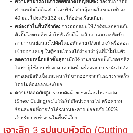
ความสามารถในการตัดขนาดใหญ่พิเศษ:
รองรับการตัด
สายเคเบิลใต้ดิน สายโทรศัพท์ สายหุ้มตะกั่ว ขนาดตั้งแต่
40 มม. ไปจนถึง 132 มม. ได้อย่างเรียบเนียน
คล่องตัวในพื้นที่จำกัด:
การออกแบบให้หัวตัดแยกส่วนกับ
ตัวปั๊มไฮดรอลิค ทำให้หัวตัดมีน้ำหนักเบาและกะทัดรัด
สามารถหย่อนลงไปตัดในบ่อพักสาย (Manhole) หรือสอด
เข้าซอกแคบๆ ในตู้คอนโทรลได้ง่ายกว่ารุ่นที่มีปั๊มในตัว
ลดความเหนื่อยล้าขั้นสุด:
เมื่อใช้งานร่วมกับปั๊มไฮดรอลิค
ไฟฟ้า ผู้ใช้งานเพียงแค่กดสวิตช์ เครื่องจะส่งแรงดันไปตัด
สายเคเบิลที่แข็งและหนาให้ขาดออกจากกันอย่างรวดเร็ว
โดยไม่ต้องออกแรงโยก
ความปลอดภัยสูง:
ระบบตัดด้วยแรงเฉือนไฮดรอลิค
(Shear Cutting) จะไม่ก่อให้เกิดประกายไฟ หรือความ
ร้อนสะสมที่อาจทำให้ฉนวนละลาย ปลอดภัย 100%
สำหรับการทำงานในพื้นที่เสี่ยง
เจาะลึก 3 รูปแบบหัวตัด (Cutting