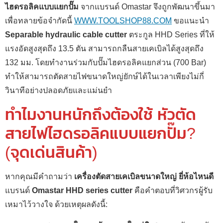
ไฮดรอลิคแบบแยกปั๊ม
จากแบรนด์ Omastar จึงถูกพัฒนาขึ้นมา
เพื่อทลายข้อจำกัดนี้
WWW.TOOLSHOP88.COM
ขอแนะนำ
Separable hydraulic cable cutter
ตระกูล HHD Series ที่ให้
แรงอัดสูงสุดถึง 13.5 ตัน สามารถกลืนสายเคเบิลได้สูงสุดถึง
132 มม. โดยทำงานร่วมกับปั๊มไฮดรอลิคแยกส่วน (700 Bar)
ทำให้สามารถตัดสายไฟขนาดใหญ่ยักษ์ได้ในเวลาเพียงไม่กี่
วินาทีอย่างปลอดภัยและแม่นยำ
ทำไมงานหนักถึงต้องใช้ หัวตัด
สายไฟไฮดรอลิคแบบแยกปั๊ม?
(จุดเด่นสินค้า)
หากคุณมีคำถามว่า
เครื่องตัดสายเคเบิลขนาดใหญ่ ยี่ห้อไหนดี
แบรนด์
Omastar HHD series cutter
คือคำตอบที่วิศวกรผู้รับ
เหมาไว้วางใจ ด้วยเหตุผลดังนี้: