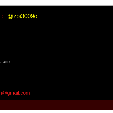
e :
@zoi3009o
AILAND
.th@gmail.com